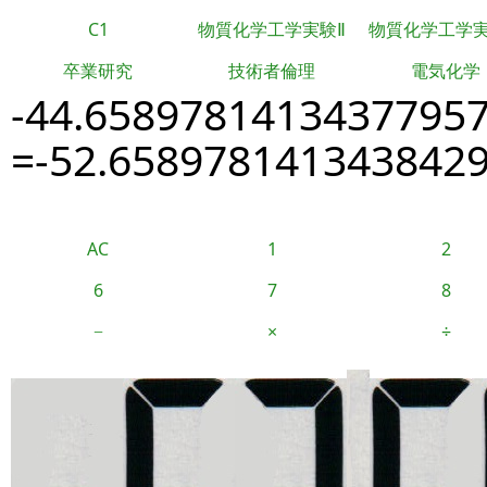
C1
物質化学工学実験Ⅱ
物質化学工学
卒業研究
技術者倫理
電気化学
-44.6589781413437795
=-52.658978141343842
AC
1
2
6
7
8
−
×
÷