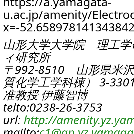
https://a.yamagata-
u.ac.jp/amenity/Electro
x=-52.65897814134384
山形大学大学院 理工学
ィ研究所
〒992-8510 山形県米
質化学工学科棟） 3-330
准教授 伊藤智博
telto:0238-26-3753
url:
http://amenity.yz.yam
mailto:
c1
@gp.yz.yamagat