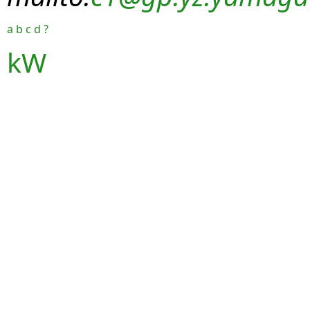
a
b
c
d
?
kW