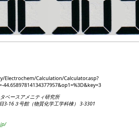
y/Electrochem/Calculation/Calculator.asp?
y=-44.65897814134377957&op1=%3D&key=3
タベースアメニティ研究所
3-16
３号館（物質化学工学科棟） 3-3301
jp/