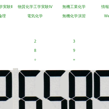
学実験Ⅱ
物質化学工学実験Ⅳ
無機工業化学
情報
倫理
電気化学
無機化学演習
We
2
3
8
9
÷
=