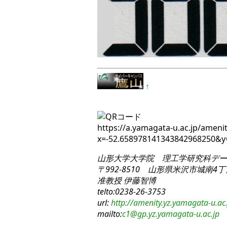
↑
https://a.yamagata-u.ac.jp/amenit
x=-52.658978141343842968250&
山形大学大学院 理工学研究科
デー
〒992-8510 山形県米沢市城南4丁目
准教授 伊藤智博
telto:0238-26-3753
url:
http://amenity.yz.yamagata-u.ac.
mailto:
c1
@gp.yz.yamagata-u.ac.jp