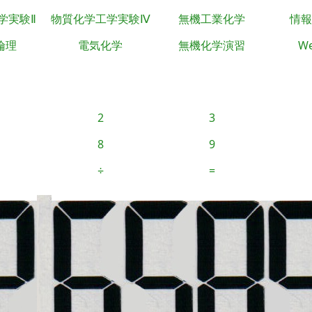
学実験Ⅱ
物質化学工学実験Ⅳ
無機工業化学
情報
倫理
電気化学
無機化学演習
We
2
3
8
9
÷
=