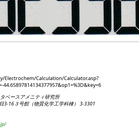
y/Electrochem/Calculation/Calculator.asp?
y=-44.65897814134377957&op1=%3D&key=6
タベースアメニティ研究所
3-16
３号館（物質化学工学科棟） 3-3301
jp/