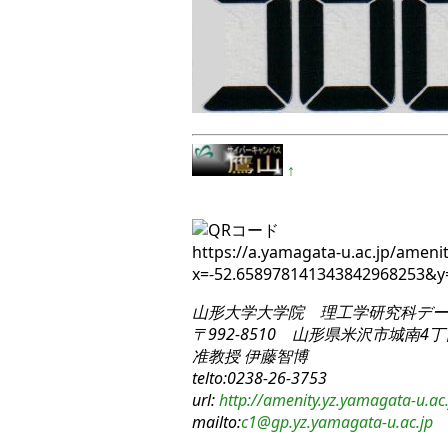
↑
https://a.yamagata-u.ac.jp/amenit
x=-52.658978141343842968253&
山形大学大学院 理工学研究科
デー
〒992-8510 山形県米沢市城南4丁目
准教授 伊藤智博
telto:0238-26-3753
url:
http://amenity.yz.yamagata-u.ac.
mailto:
c1
@gp.yz.yamagata-u.ac.jp