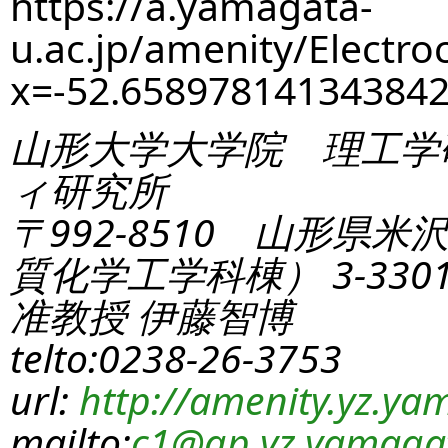
https://a.yamagata-
u.ac.jp/amenity/Electro
x=-52.65897814134384
山形大学大学院 理工学
ィ研究所
〒992-8510 山形県米
質化学工学科棟） 3-330
准教授 伊藤智博
telto:0238-26-3753
url:
http://amenity.yz.yam
mailto:
c1
@gp.yz.yamagat