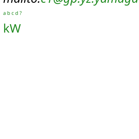
a
b
c
d
?
kW