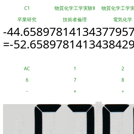
C1
物質化学工学実験Ⅱ
物質化学工学
卒業研究
技術者倫理
電気化学
-44.6589781413437795
=-52.658978141343842
AC
1
2
6
7
8
−
×
÷