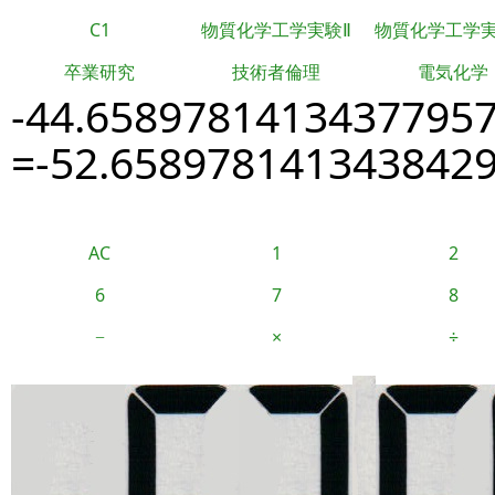
C1
物質化学工学実験Ⅱ
物質化学工学
卒業研究
技術者倫理
電気化学
-44.6589781413437795
=-52.658978141343842
AC
1
2
6
7
8
−
×
÷