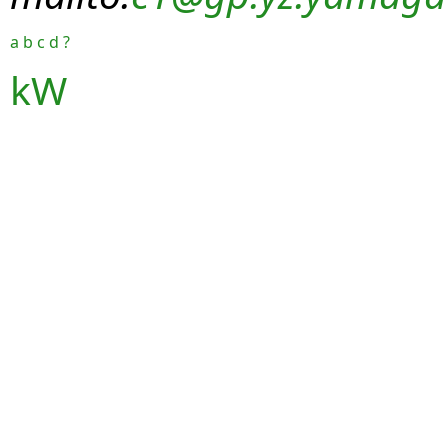
a
b
c
d
?
kW