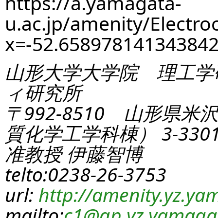
https://a.yamagata-
u.ac.jp/amenity/Electro
x=-52.65897814134384
山形大学大学院 理工学
ィ研究所
〒992-8510 山形県米
質化学工学科棟） 3-330
准教授 伊藤智博
telto:0238-26-3753
url:
http://amenity.yz.yam
mailto:
c1
@gp.yz.yamagat