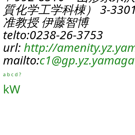
質化学工学科棟） 3-330
准教授 伊藤智博
telto:0238-26-3753
url:
http://amenity.yz.yam
mailto:
c1
@gp.yz.yamagat
a
b
c
d
?
kW