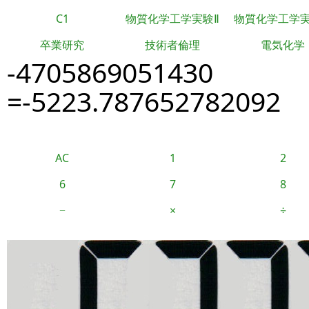
C1
物質化学工学実験Ⅱ
物質化学工学
卒業研究
技術者倫理
電気化学
-4705869051430
=-5223.787652782092
AC
1
2
6
7
8
−
×
÷