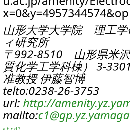
u.ac.jp/amenity/Electro
x=0&y=4957344574&o
山形大学大学院 理工学
ィ研究所
〒992-8510 山形県米
質化学工学科棟） 3-330
准教授 伊藤智博
telto:0238-26-3753
url:
http://amenity.yz.yam
mailto:
c1
@gp.yz.yamagat
a
b
c
d
?