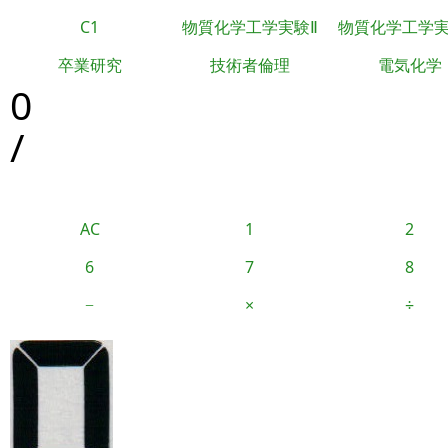
C1
物質化学工学実験Ⅱ
物質化学工学
卒業研究
技術者倫理
電気化学
0
/
AC
1
2
6
7
8
−
×
÷