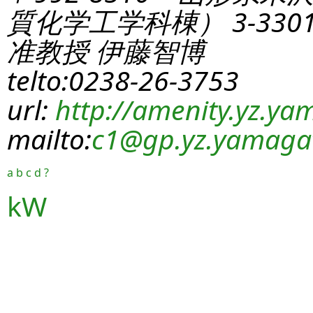
質化学工学科棟） 3-330
准教授 伊藤智博
telto:0238-26-3753
url:
http://amenity.yz.yam
mailto:
c1
@gp.yz.yamagat
a
b
c
d
?
kW