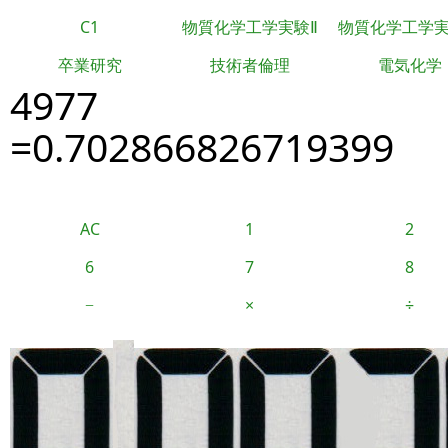
C1
物質化学工学実験Ⅱ
物質化学工学
卒業研究
技術者倫理
電気化学
4977
=0.702866826719399
AC
1
2
6
7
8
−
×
÷