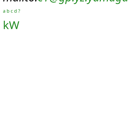
a
b
c
d
?
kW