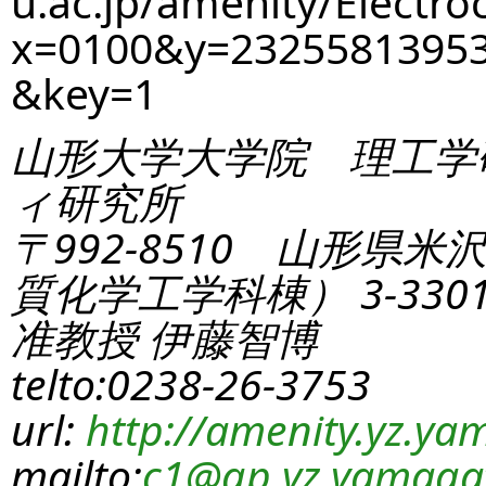
u.ac.jp/amenity/Electro
x=0100&y=23255813953
&key=1
山形大学大学院 理工学
ィ研究所
〒992-8510 山形県米
質化学工学科棟） 3-330
准教授 伊藤智博
telto:0238-26-3753
url:
http://amenity.yz.yam
mailto:
c1
@gp.yz.yamagat