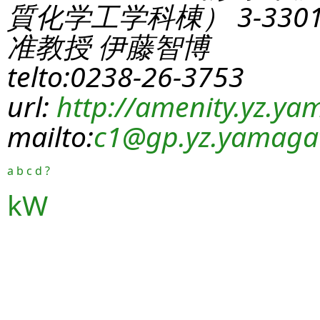
質化学工学科棟） 3-330
准教授 伊藤智博
telto:0238-26-3753
url:
http://amenity.yz.yam
mailto:
c1
@gp.yz.yamagat
a
b
c
d
?
kW