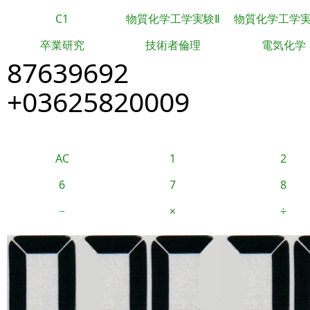
C1
物質化学工学実験Ⅱ
物質化学工学
卒業研究
技術者倫理
電気化学
87639692
+03625820009
AC
1
2
6
7
8
−
×
÷