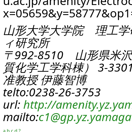
u.ac.jp/amenity/Electro
x=05659&y=58777&op
山形大学大学院 理工学
ィ研究所
〒992-8510 山形県米
質化学工学科棟） 3-330
准教授 伊藤智博
telto:0238-26-3753
url:
http://amenity.yz.yam
mailto:
c1
@gp.yz.yamagat
a
b
c
d
?