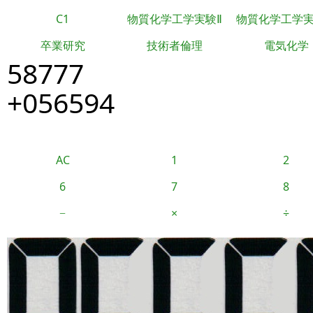
C1
物質化学工学実験Ⅱ
物質化学工学
卒業研究
技術者倫理
電気化学
58777
+056594
AC
1
2
6
7
8
−
×
÷