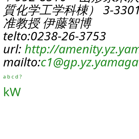
質化学工学科棟） 3-330
准教授 伊藤智博
telto:0238-26-3753
url:
http://amenity.yz.yam
mailto:
c1
@gp.yz.yamagat
a
b
c
d
?
kW