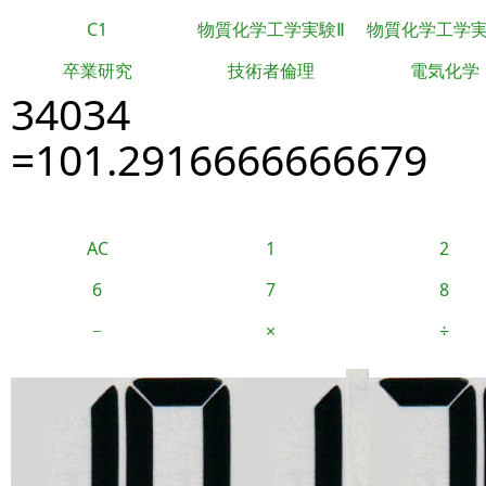
C1
物質化学工学実験Ⅱ
物質化学工学
卒業研究
技術者倫理
電気化学
34034
=101.2916666666679
AC
1
2
6
7
8
−
×
÷