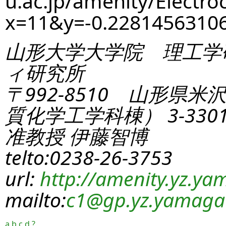
u.ac.jp/amenity/Electro
x=11&y=-0.228145631
山形大学大学院 理工学
ィ研究所
〒992-8510 山形県米
質化学工学科棟） 3-330
准教授 伊藤智博
telto:0238-26-3753
url:
http://amenity.yz.yam
mailto:
c1
@gp.yz.yamagat
a
b
c
d
?