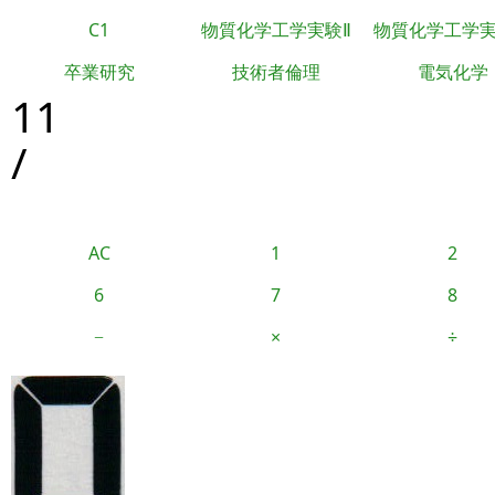
C1
物質化学工学実験Ⅱ
物質化学工学
卒業研究
技術者倫理
電気化学
11
/
AC
1
2
6
7
8
−
×
÷