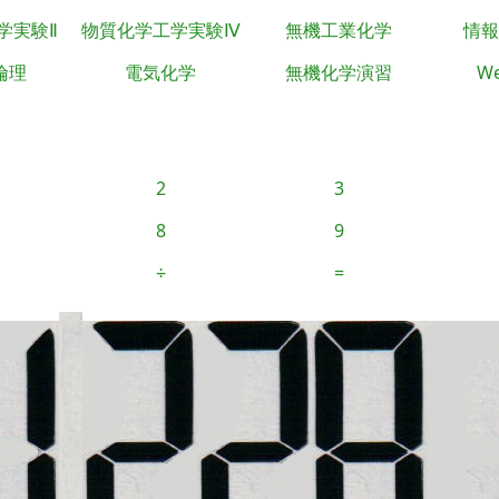
学実験Ⅱ
物質化学工学実験Ⅳ
無機工業化学
情報
倫理
電気化学
無機化学演習
We
2
3
8
9
÷
=