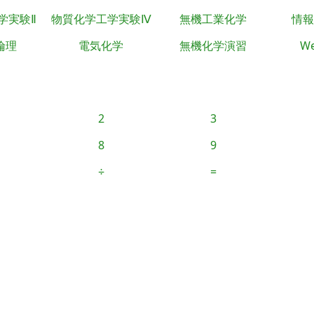
学実験Ⅱ
物質化学工学実験Ⅳ
無機工業化学
情報
倫理
電気化学
無機化学演習
We
2
3
8
9
÷
=