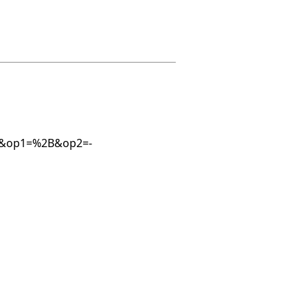
=89&op1=%2B&op2=-