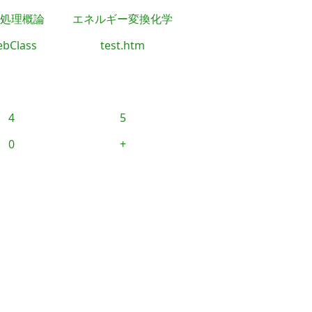
処理概論
エネルギー変換化学
bClass
test.htm
4
5
0
+