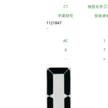
C1
物質化学工
卒業研究
技術者
1121847
-
AC
1
6
7
−
×