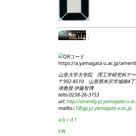
↑
https://a.yamagata-u.ac.jp/amen
山形大学大学院 理工学研究科
デー
〒992-8510 山形県米沢市城南4丁目
准教授 伊藤智博
telto:0238-26-3753
url:
http://amenity.yz.yamagata-u.ac.
mailto:
c1
@gp.yz.yamagata-u.ac.jp
a
b
c
d
?
kW