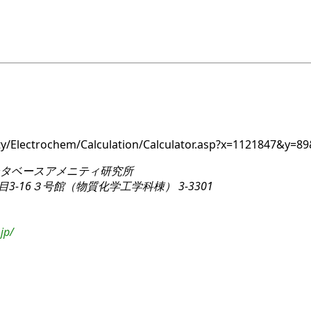
ity/Electrochem/Calculation/Calculator.asp?x=1121847&y
タベースアメニティ研究所
3-16
３号館（物質化学工学科棟） 3-3301
jp/