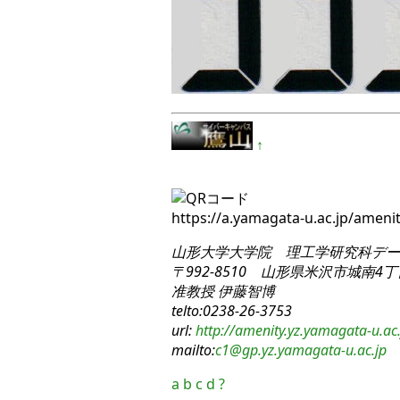
↑
https://a.yamagata-u.ac.jp/ame
山形大学大学院 理工学研究科
デー
〒992-8510 山形県米沢市城南4丁目
准教授 伊藤智博
telto:0238-26-3753
url:
http://amenity.yz.yamagata-u.ac.
mailto:
c1
@gp.yz.yamagata-u.ac.jp
a
b
c
d
?