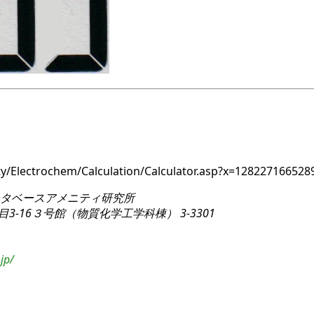
nity/Electrochem/Calculation/Calculator.asp?x=12822716
タベースアメニティ研究所
3-16
３号館（物質化学工学科棟） 3-3301
jp/