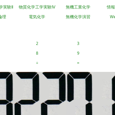
学実験Ⅱ
物質化学工学実験Ⅳ
無機工業化学
情報
倫理
電気化学
無機化学演習
We
2
3
8
9
÷
=