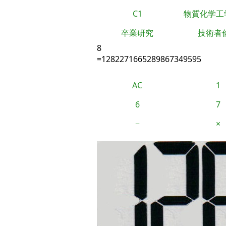
C1
物質化学工
卒業研究
技術者
8
=1282271665289867349595
AC
1
6
7
−
×