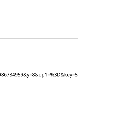
6528986734959&y=8&op1=%3D&key=5