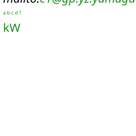
a
b
c
d
?
kW