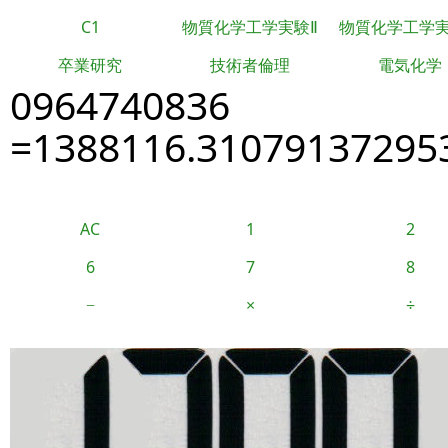
C1
物質化学工学実験Ⅱ
物質化学工学
卒業研究
技術者倫理
電気化学
0964740836
=1388116.31079137295
AC
1
2
6
7
8
−
×
÷