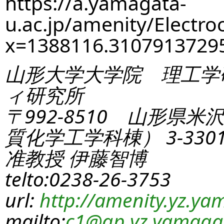
https://a.yamagata-
u.ac.jp/amenity/Electro
x=1388116.310791372
山形大学大学院 理工学
ィ研究所
〒992-8510 山形県米
質化学工学科棟） 3-330
准教授 伊藤智博
telto:0238-26-3753
url:
http://amenity.yz.yam
mailto:
c1
@gp.yz.yamagat