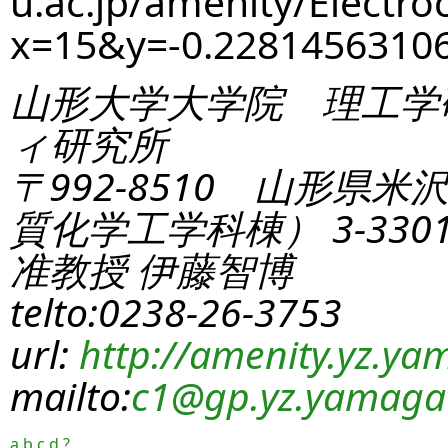
u.ac.jp/amenity/Electro
x=15&y=-0.2281456310
山形大学大学院 理工学
ィ研究所
〒992-8510 山形県米
質化学工学科棟） 3-330
准教授 伊藤智博
telto:0238-26-3753
url:
http://amenity.yz.yam
mailto:
c1
@gp.yz.yamagat
a
b
c
d
?