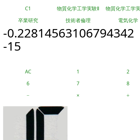
C1
物質化学工学実験Ⅱ
物質化学工学
卒業研究
技術者倫理
電気化学
-0.22814563106794342
-15
AC
1
2
6
7
8
−
×
÷