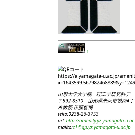
↑
https://a.yamagata-u.ac.jp/amenit
x=1643599.567982468889&y=124
山形大学大学院 理工学研究科
デー
〒992-8510 山形県米沢市城南4丁目
准教授 伊藤智博
telto:0238-26-3753
url:
http://amenity.yz.yamagata-u.ac.
mailto:
c1
@gp.yz.yamagata-u.ac.jp