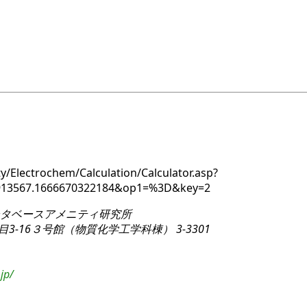
y/Electrochem/Calculation/Calculator.asp?
913567.1666670322184&op1=%3D&key=2
タベースアメニティ研究所
3-16
３号館（物質化学工学科棟） 3-3301
jp/