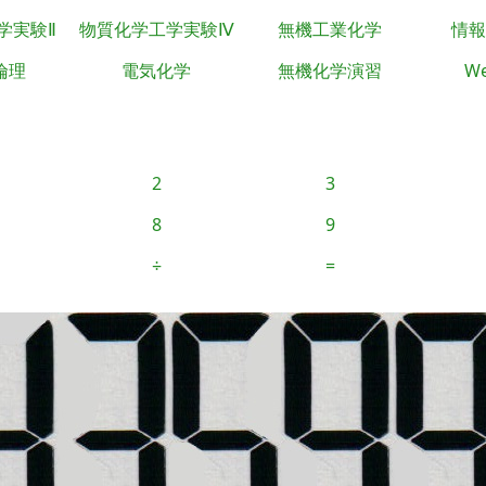
学実験Ⅱ
物質化学工学実験Ⅳ
無機工業化学
情報
倫理
電気化学
無機化学演習
We
2
3
8
9
÷
=