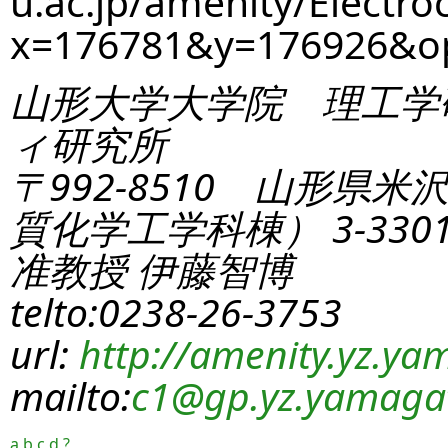
u.ac.jp/amenity/Electro
x=176781&y=176926&
山形大学大学院 理工学
ィ研究所
〒992-8510 山形県米
質化学工学科棟） 3-330
准教授 伊藤智博
telto:0238-26-3753
url:
http://amenity.yz.yam
mailto:
c1
@gp.yz.yamagat
a
b
c
d
?