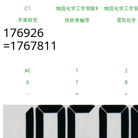
C1
物質化学工学実験Ⅱ
物質化学工学
卒業研究
技術者倫理
電気化学
176926
=1767811
AC
1
2
6
7
8
−
×
÷