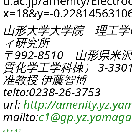
u.ac.jp/amenity/Electro
x=18&y=-0.2281456310
山形大学大学院 理工学
ィ研究所
〒992-8510 山形県米
質化学工学科棟） 3-330
准教授 伊藤智博
telto:0238-26-3753
url:
http://amenity.yz.yam
mailto:
c1
@gp.yz.yamagat
a
b
c
d
?