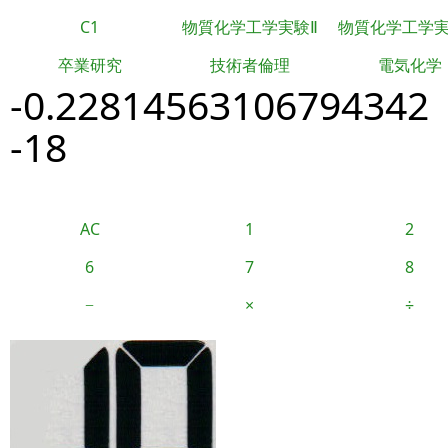
C1
物質化学工学実験Ⅱ
物質化学工学
卒業研究
技術者倫理
電気化学
-0.22814563106794342
-18
AC
1
2
6
7
8
−
×
÷