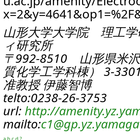
u.ac.jp/amenity/Electro
x=2&y=4641&op1=%2F
山形大学大学院 理工学
ィ研究所
〒992-8510 山形県米
質化学工学科棟） 3-330
准教授 伊藤智博
telto:0238-26-3753
url:
http://amenity.yz.yam
mailto:
c1
@gp.yz.yamagat
a
b
c
d
?