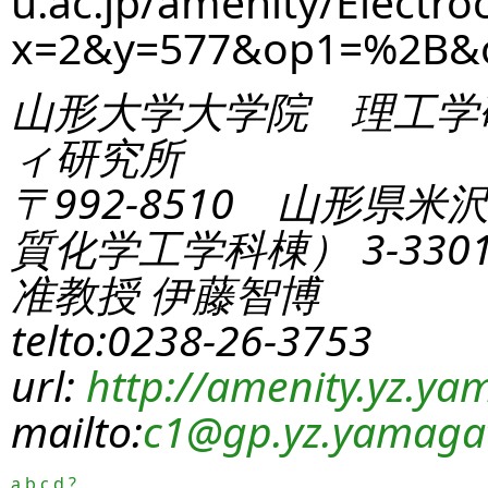
u.ac.jp/amenity/Electro
x=2&y=577&op1=%2B&
山形大学大学院 理工学
ィ研究所
〒992-8510 山形県米
質化学工学科棟） 3-330
准教授 伊藤智博
telto:0238-26-3753
url:
http://amenity.yz.yam
mailto:
c1
@gp.yz.yamagat
a
b
c
d
?