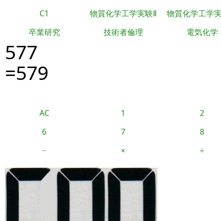
C1
物質化学工学実験Ⅱ
物質化学工学
卒業研究
技術者倫理
電気化学
577
=579
AC
1
2
6
7
8
−
×
÷