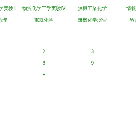
学実験Ⅱ
物質化学工学実験Ⅳ
無機工業化学
情報
倫理
電気化学
無機化学演習
We
2
3
8
9
÷
=