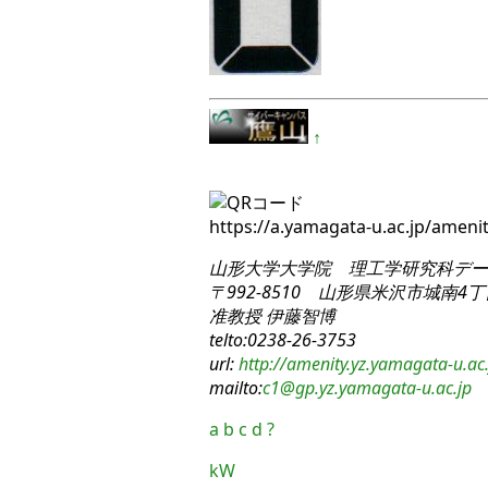
↑
https://a.yamagata-u.ac.jp/ame
山形大学大学院 理工学研究科
デー
〒992-8510 山形県米沢市城南4丁目
准教授 伊藤智博
telto:0238-26-3753
url:
http://amenity.yz.yamagata-u.ac.
mailto:
c1
@gp.yz.yamagata-u.ac.jp
a
b
c
d
?
kW