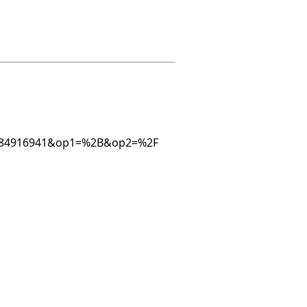
466384916941&op1=%2B&op2=%2F