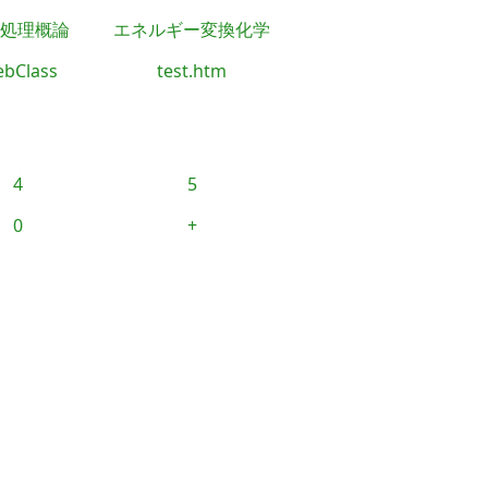
処理概論
エネルギー変換化学
bClass
test.htm
4
5
0
+