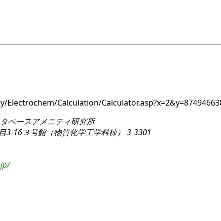
nity/Electrochem/Calculation/Calculator.asp?x=2&y=8749
タベースアメニティ研究所
3-16
３号館（物質化学工学科棟） 3-3301
jp/