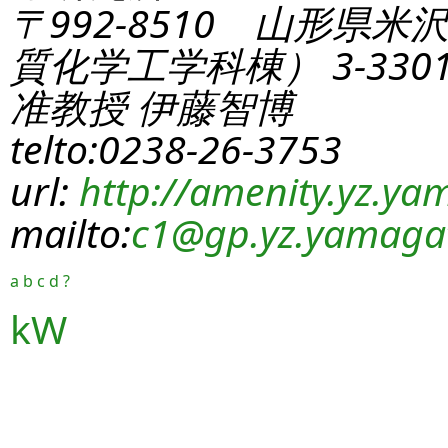
〒992-8510 山形県米
質化学工学科棟） 3-330
准教授 伊藤智博
telto:0238-26-3753
url:
http://amenity.yz.yam
mailto:
c1
@gp.yz.yamagat
a
b
c
d
?
kW