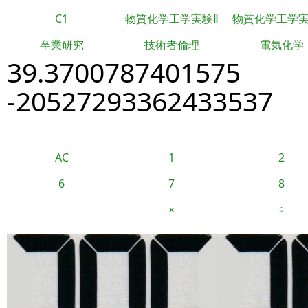
C1
物質化学工学実験Ⅱ
物質化学工学
卒業研究
技術者倫理
電気化学
39.3700787401575
-20527293362433537
AC
1
2
6
7
8
−
×
÷