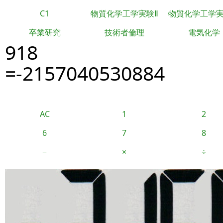
C1
物質化学工学実験Ⅱ
物質化学工学
卒業研究
技術者倫理
電気化学
918
=-2157040530884
AC
1
2
6
7
8
−
×
÷