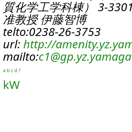
質化学工学科棟） 3-330
准教授 伊藤智博
telto:0238-26-3753
url:
http://amenity.yz.yam
mailto:
c1
@gp.yz.yamagat
a
b
c
d
?
kW