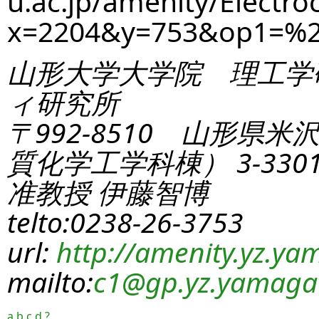
u.ac.jp/amenity/Electro
x=2204&y=753&op1=%
山形大学大学院 理工学
ィ研究所
〒992-8510 山形県米
質化学工学科棟） 3-330
准教授 伊藤智博
telto:0238-26-3753
url:
http://amenity.yz.yam
mailto:
c1
@gp.yz.yamagat
a
b
c
d
?