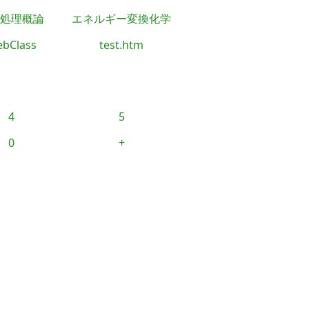
処理概論
エネルギー変換化学
bClass
test.htm
4
5
0
+