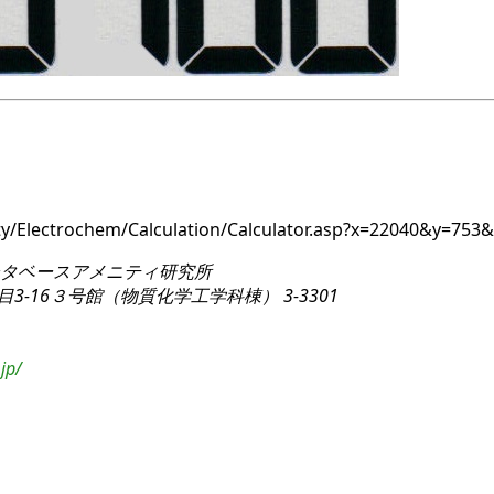
ity/Electrochem/Calculation/Calculator.asp?x=22040&y=7
タベースアメニティ研究所
3-16
３号館（物質化学工学科棟） 3-3301
jp/