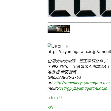
↑
https://a.yamagata-u.ac.jp/amen
山形大学大学院 理工学研究科
デー
〒992-8510 山形県米沢市城南4丁目
准教授 伊藤智博
telto:0238-26-3753
url:
http://amenity.yz.yamagata-u.ac.
mailto:
c1
@gp.yz.yamagata-u.ac.jp
a
b
c
d
?
kW