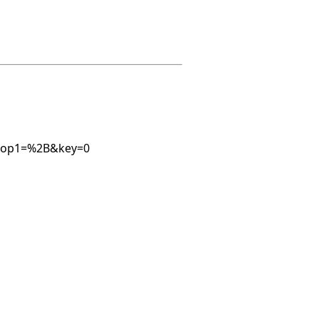
53&op1=%2B&key=0