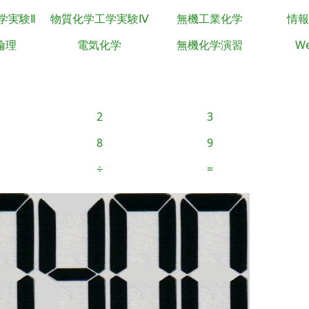
学実験Ⅱ
物質化学工学実験Ⅳ
無機工業化学
情報
倫理
電気化学
無機化学演習
We
2
3
8
9
÷
=