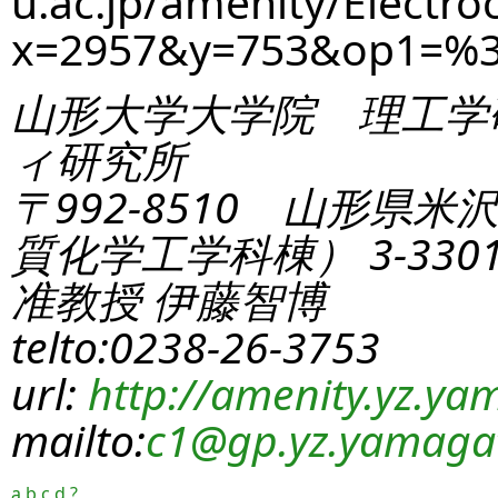
u.ac.jp/amenity/Electro
x=2957&y=753&op1=%
山形大学大学院 理工学
ィ研究所
〒992-8510 山形県米
質化学工学科棟） 3-330
准教授 伊藤智博
telto:0238-26-3753
url:
http://amenity.yz.yam
mailto:
c1
@gp.yz.yamagat
a
b
c
d
?