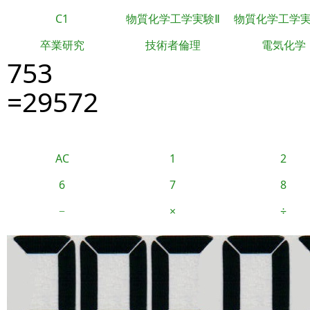
C1
物質化学工学実験Ⅱ
物質化学工学
卒業研究
技術者倫理
電気化学
753
=29572
AC
1
2
6
7
8
−
×
÷