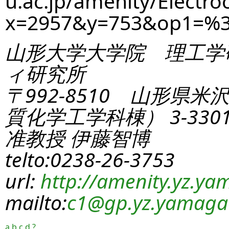
u.ac.jp/amenity/Electro
x=2957&y=753&op1=%
山形大学大学院 理工学
ィ研究所
〒992-8510 山形県米
質化学工学科棟） 3-330
准教授 伊藤智博
telto:0238-26-3753
url:
http://amenity.yz.yam
mailto:
c1
@gp.yz.yamagat
a
b
c
d
?