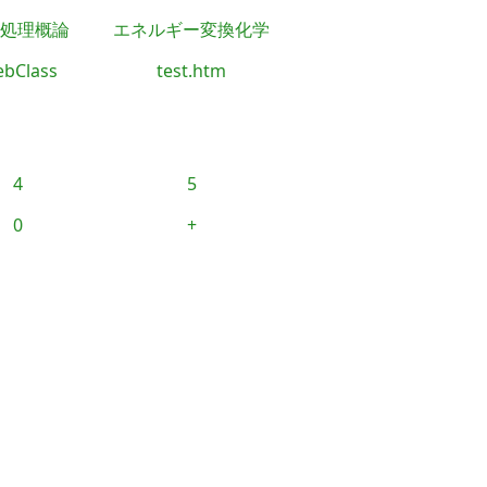
処理概論
エネルギー変換化学
bClass
test.htm
4
5
0
+