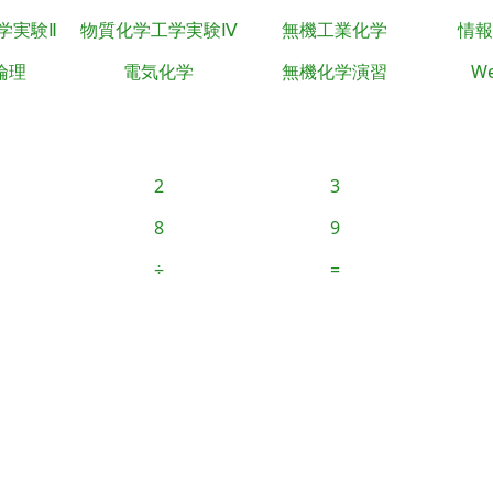
学実験Ⅱ
物質化学工学実験Ⅳ
無機工業化学
情報
倫理
電気化学
無機化学演習
We
2
3
8
9
÷
=