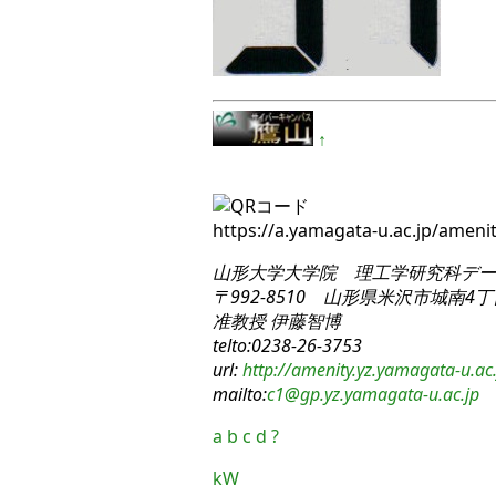
↑
https://a.yamagata-u.ac.jp/ame
山形大学大学院 理工学研究科
デー
〒992-8510 山形県米沢市城南4丁目
准教授 伊藤智博
telto:0238-26-3753
url:
http://amenity.yz.yamagata-u.ac.
mailto:
c1
@gp.yz.yamagata-u.ac.jp
a
b
c
d
?
kW