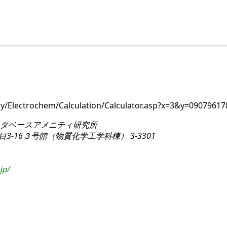
nity/Electrochem/Calculation/Calculator.asp?x=3&y=09079
タベースアメニティ研究所
3-16
３号館（物質化学工学科棟） 3-3301
jp/