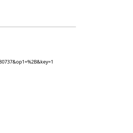
61780737&op1=%2B&key=1