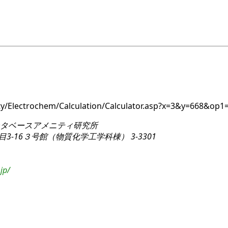
ity/Electrochem/Calculation/Calculator.asp?x=3&y=668&op1
タベースアメニティ研究所
3-16
３号館（物質化学工学科棟） 3-3301
jp/