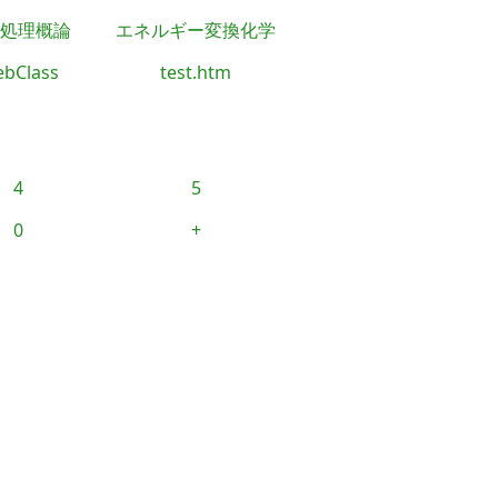
処理概論
エネルギー変換化学
bClass
test.htm
4
5
0
+