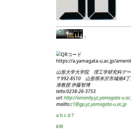
↑
https://a.yamagata-u.ac.jp/amen
山形大学大学院 理工学研究科
デー
〒992-8510 山形県米沢市城南4丁目
准教授 伊藤智博
telto:0238-26-3753
url:
http://amenity.yz.yamagata-u.ac.
mailto:
c1
@gp.yz.yamagata-u.ac.jp
a
b
c
d
?
kW