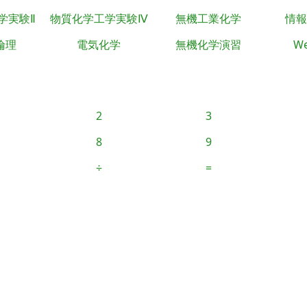
学実験Ⅱ
物質化学工学実験Ⅳ
無機工業化学
情報
倫理
電気化学
無機化学演習
We
2
3
8
9
÷
=