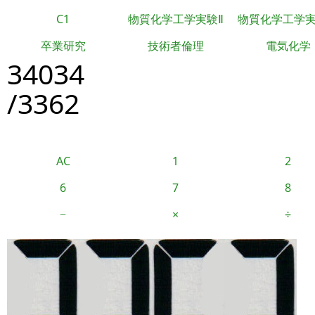
C1
物質化学工学実験Ⅱ
物質化学工学
卒業研究
技術者倫理
電気化学
34034
/3362
AC
1
2
6
7
8
−
×
÷