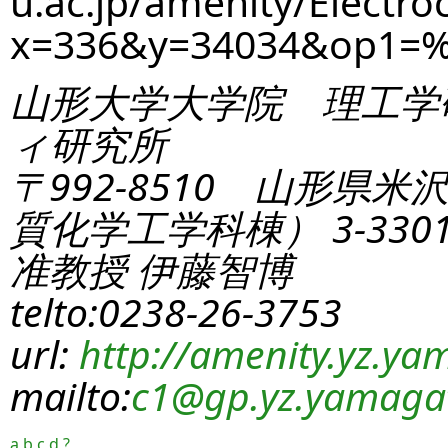
u.ac.jp/amenity/Electro
x=336&y=34034&op1=%
山形大学大学院 理工学
ィ研究所
〒992-8510 山形県米
質化学工学科棟） 3-330
准教授 伊藤智博
telto:0238-26-3753
url:
http://amenity.yz.yam
mailto:
c1
@gp.yz.yamagat
a
b
c
d
?