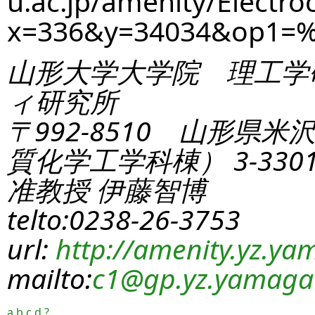
u.ac.jp/amenity/Electro
x=336&y=34034&op1=%
山形大学大学院 理工学
ィ研究所
〒992-8510 山形県米
質化学工学科棟） 3-330
准教授 伊藤智博
telto:0238-26-3753
url:
http://amenity.yz.yam
mailto:
c1
@gp.yz.yamagat
a
b
c
d
?