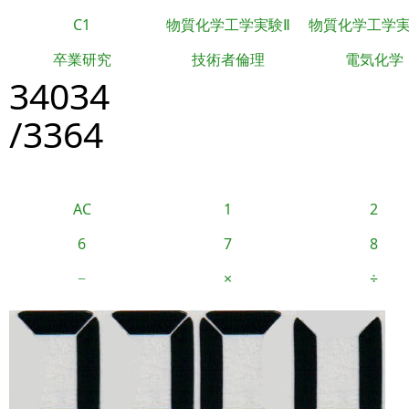
C1
物質化学工学実験Ⅱ
物質化学工学
卒業研究
技術者倫理
電気化学
34034
/3364
AC
1
2
6
7
8
−
×
÷