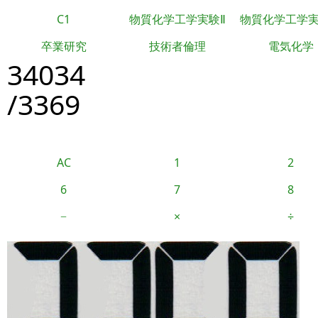
C1
物質化学工学実験Ⅱ
物質化学工学
卒業研究
技術者倫理
電気化学
34034
/3369
AC
1
2
6
7
8
−
×
÷