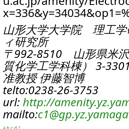
u.ac.jp/amenity/Electro
x=336&y=34034&op1=%
山形大学大学院 理工学
ィ研究所
〒992-8510 山形県米
質化学工学科棟） 3-330
准教授 伊藤智博
telto:0238-26-3753
url:
http://amenity.yz.yam
mailto:
c1
@gp.yz.yamagat
a
b
c
d
?