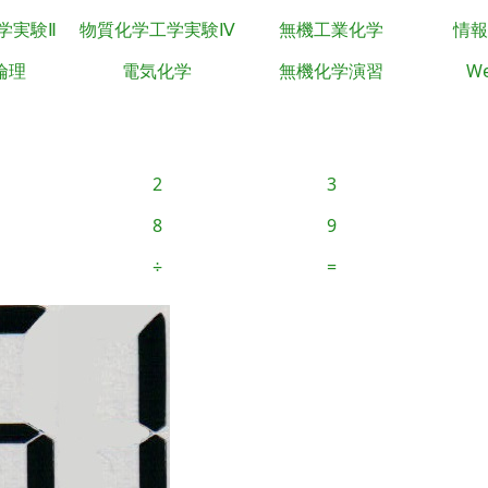
学実験Ⅱ
物質化学工学実験Ⅳ
無機工業化学
情報
倫理
電気化学
無機化学演習
We
2
3
8
9
÷
=