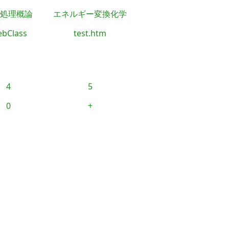
処理概論
エネルギー変換化学
bClass
test.htm
4
5
0
+