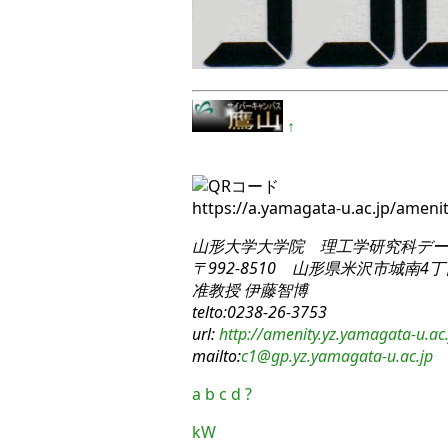
↑
https://a.yamagata-u.ac.jp/ame
山形大学大学院 理工学研究科
デー
〒992-8510 山形県米沢市城南4丁目
准教授 伊藤智博
telto:0238-26-3753
url:
http://amenity.yz.yamagata-u.ac.
mailto:
c1
@gp.yz.yamagata-u.ac.jp
a
b
c
d
?
kW