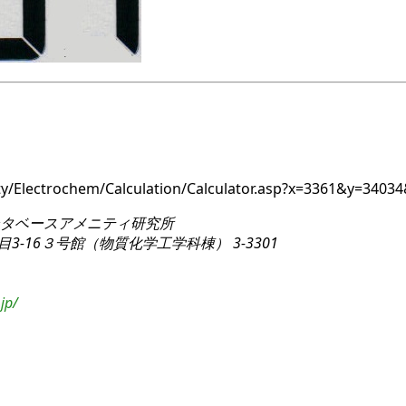
nity/Electrochem/Calculation/Calculator.asp?x=3361&y=34
タベースアメニティ研究所
3-16
３号館（物質化学工学科棟） 3-3301
jp/