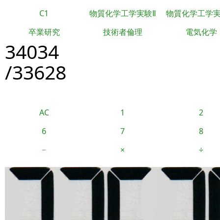
C1
物質化学工学実験Ⅱ
物質化学工学
卒業研究
技術者倫理
電気化学
34034
/33628
AC
1
2
6
7
8
−
×
÷