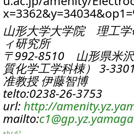
u.ac.jp/amenity/Electro
x=3362&y=34034&op1=
山形大学大学院 理工学
ィ研究所
〒992-8510 山形県米
質化学工学科棟） 3-330
准教授 伊藤智博
telto:0238-26-3753
url:
http://amenity.yz.yam
mailto:
c1
@gp.yz.yamagat
a
b
c
d
?