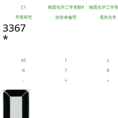
C1
物質化学工学実験Ⅱ
物質化学工学
卒業研究
技術者倫理
電気化学
3367
*
AC
1
2
6
7
8
−
×
÷