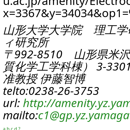
u.ac.jp/amenity/Electro
x=3367&y=34034&op1
山形大学大学院 理工学
ィ研究所
〒992-8510 山形県米
質化学工学科棟） 3-330
准教授 伊藤智博
telto:0238-26-3753
url:
http://amenity.yz.yam
mailto:
c1
@gp.yz.yamagat
a
b
c
d
?