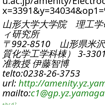
u.ac.jp/amenity/Electro
x=3391&y=34034&op1=
山形大学大学院 理工学
ィ研究所
〒992-8510 山形県米
質化学工学科棟） 3-330
准教授 伊藤智博
telto:0238-26-3753
url:
http://amenity.yz.yam
mailto:
c1
@gp.yz.yamagat
a
b
c
d
?