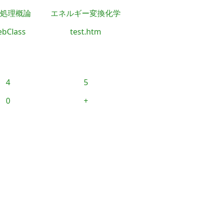
処理概論
エネルギー変換化学
bClass
test.htm
4
5
0
+