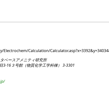
ity/Electrochem/Calculation/Calculator.asp?x=3392&y=34
タベースアメニティ研究所
3-16
３号館（物質化学工学科棟） 3-3301
jp/