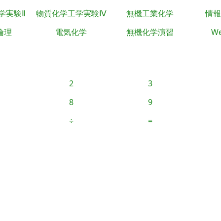
学実験Ⅱ
物質化学工学実験Ⅳ
無機工業化学
情報
倫理
電気化学
無機化学演習
We
2
3
8
9
÷
=