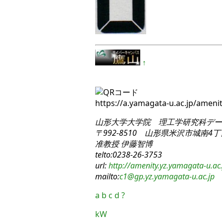
↑
https://a.yamagata-u.ac.jp/amen
山形大学大学院 理工学研究科
デー
〒992-8510 山形県米沢市城南4丁目
准教授 伊藤智博
telto:0238-26-3753
url:
http://amenity.yz.yamagata-u.ac.
mailto:
c1
@gp.yz.yamagata-u.ac.jp
a
b
c
d
?
kW