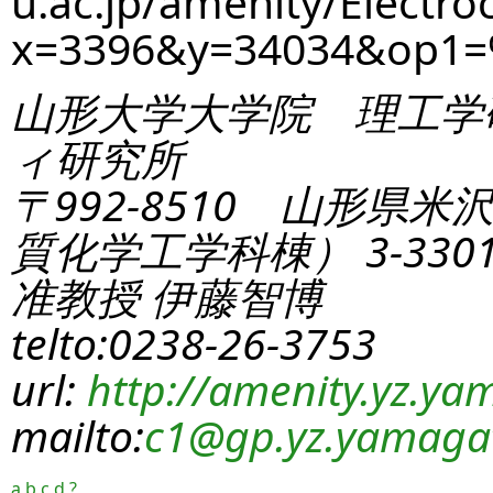
u.ac.jp/amenity/Electro
x=3396&y=34034&op1=
山形大学大学院 理工学
ィ研究所
〒992-8510 山形県米
質化学工学科棟） 3-330
准教授 伊藤智博
telto:0238-26-3753
url:
http://amenity.yz.yam
mailto:
c1
@gp.yz.yamagat
a
b
c
d
?