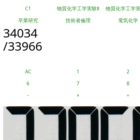
C1
物質化学工学実験Ⅱ
物質化学工学
卒業研究
技術者倫理
電気化学
34034
/33966
AC
1
2
6
7
8
−
×
÷