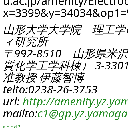
u.ac.jp/amenity/Electro
x=3399&y=34034&op1=
山形大学大学院 理工学
ィ研究所
〒992-8510 山形県米
質化学工学科棟） 3-330
准教授 伊藤智博
telto:0238-26-3753
url:
http://amenity.yz.yam
mailto:
c1
@gp.yz.yamagat
a
b
c
d
?