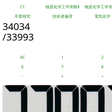
C1
物質化学工学実験Ⅱ
物質化学工学
卒業研究
技術者倫理
電気化学
34034
/33993
AC
1
2
6
7
8
−
×
÷