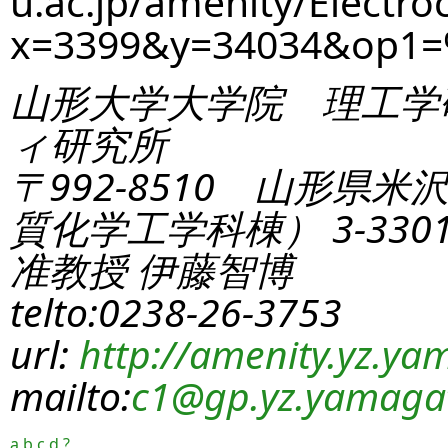
u.ac.jp/amenity/Electro
x=3399&y=34034&op1=
山形大学大学院 理工学
ィ研究所
〒992-8510 山形県米
質化学工学科棟） 3-330
准教授 伊藤智博
telto:0238-26-3753
url:
http://amenity.yz.yam
mailto:
c1
@gp.yz.yamagat
a
b
c
d
?