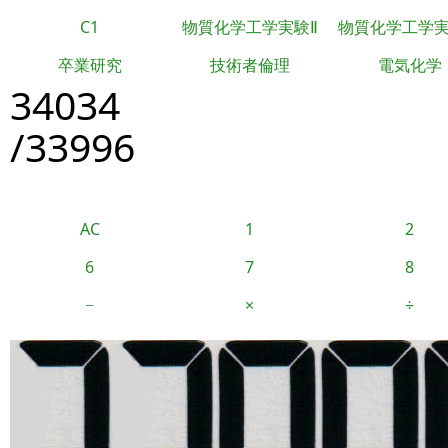
C1
物質化学工学実験Ⅱ
物質化学工学
卒業研究
技術者倫理
電気化学
34034
/33996
AC
1
2
6
7
8
−
×
÷