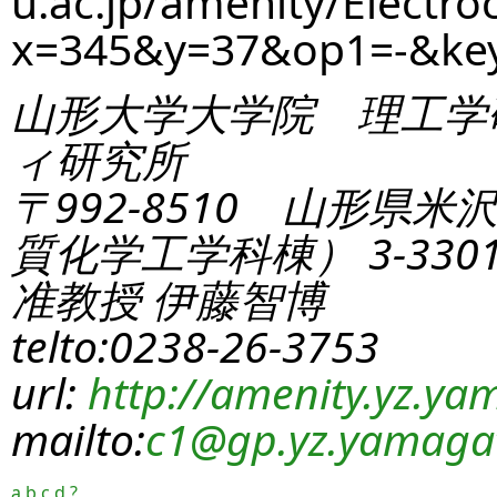
u.ac.jp/amenity/Electro
x=345&y=37&op1=-&ke
山形大学大学院 理工学
ィ研究所
〒992-8510 山形県米
質化学工学科棟） 3-330
准教授 伊藤智博
telto:0238-26-3753
url:
http://amenity.yz.yam
mailto:
c1
@gp.yz.yamagat
a
b
c
d
?