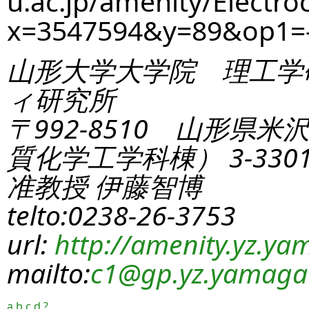
u.ac.jp/amenity/Electro
x=3547594&y=89&op1=
山形大学大学院 理工学
ィ研究所
〒992-8510 山形県米
質化学工学科棟） 3-330
准教授 伊藤智博
telto:0238-26-3753
url:
http://amenity.yz.yam
mailto:
c1
@gp.yz.yamagat
a
b
c
d
?