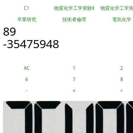
C1
物質化学工学実験Ⅱ
物質化学工学
卒業研究
技術者倫理
電気化学
89
-35475948
AC
1
2
6
7
8
−
×
÷