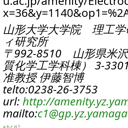
u.ac.jp/amenity/Electro
x=36&y=1140&op1=%2
山形大学大学院 理工学
ィ研究所
〒992-8510 山形県米
質化学工学科棟） 3-330
准教授 伊藤智博
telto:0238-26-3753
url:
http://amenity.yz.yam
mailto:
c1
@gp.yz.yamagat
a
b
c
d
?