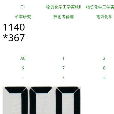
C1
物質化学工学実験Ⅱ
物質化学工学
卒業研究
技術者倫理
電気化学
1140
*367
AC
1
2
6
7
8
−
×
÷