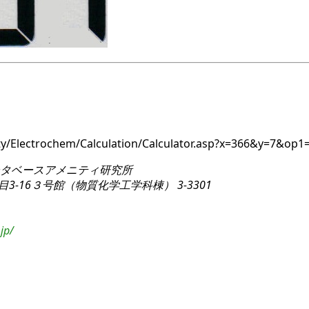
ity/Electrochem/Calculation/Calculator.asp?x=366&y=7&op
タベースアメニティ研究所
3-16
３号館（物質化学工学科棟） 3-3301
jp/