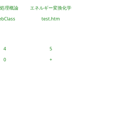
処理概論
エネルギー変換化学
bClass
test.htm
4
5
0
+