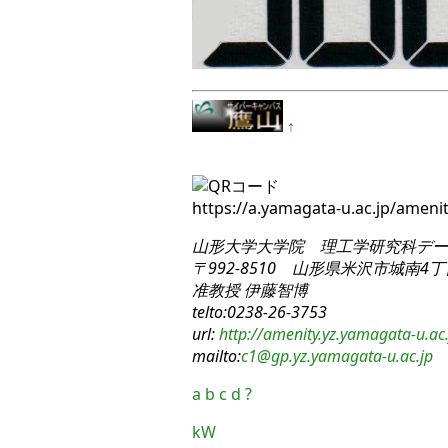
↑
https://a.yamagata-u.ac.jp/amen
山形大学大学院 理工学研究科
デー
〒992-8510 山形県米沢市城南4丁目
准教授 伊藤智博
telto:0238-26-3753
url:
http://amenity.yz.yamagata-u.ac.
mailto:
c1
@gp.yz.yamagata-u.ac.jp
a
b
c
d
?
kW