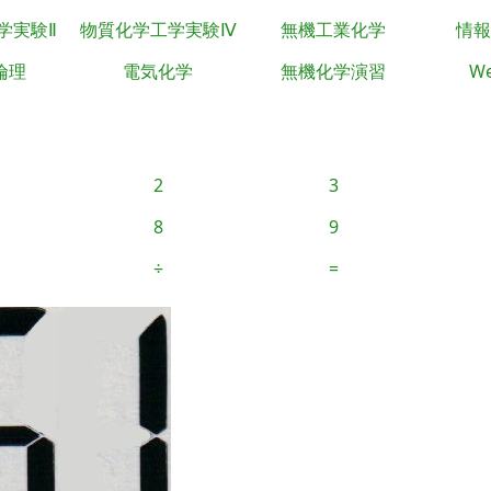
学実験Ⅱ
物質化学工学実験Ⅳ
無機工業化学
情報
倫理
電気化学
無機化学演習
We
2
3
8
9
÷
=