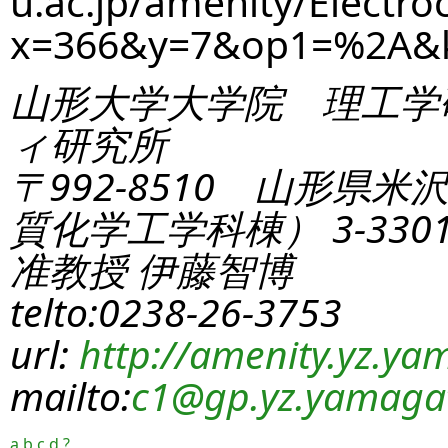
u.ac.jp/amenity/Electro
x=366&y=7&op1=%2A&
山形大学大学院 理工学
ィ研究所
〒992-8510 山形県米
質化学工学科棟） 3-330
准教授 伊藤智博
telto:0238-26-3753
url:
http://amenity.yz.yam
mailto:
c1
@gp.yz.yamagat
a
b
c
d
?