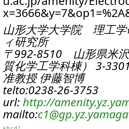
u.ac.jp/amenity/Electro
x=3666&y=7&op1=%2A
山形大学大学院 理工学
ィ研究所
〒992-8510 山形県米
質化学工学科棟） 3-330
准教授 伊藤智博
telto:0238-26-3753
url:
http://amenity.yz.yam
mailto:
c1
@gp.yz.yamagat
a
b
c
d
?