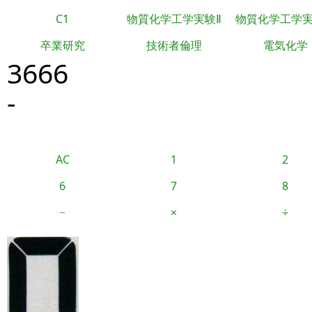
C1
物質化学工学実験Ⅱ
物質化学工学
卒業研究
技術者倫理
電気化学
3666
-
AC
1
2
6
7
8
−
×
÷