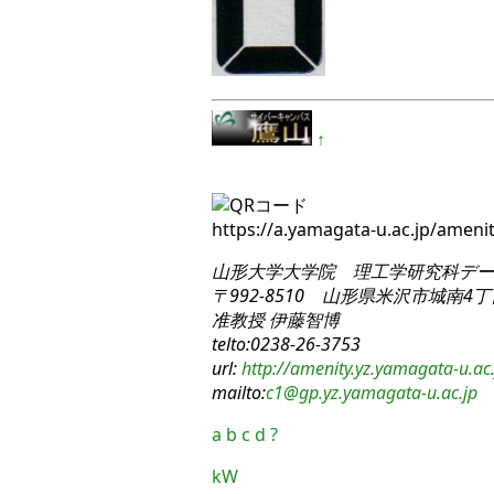
↑
https://a.yamagata-u.ac.jp/amen
山形大学大学院 理工学研究科
デー
〒992-8510 山形県米沢市城南4丁目
准教授 伊藤智博
telto:0238-26-3753
url:
http://amenity.yz.yamagata-u.ac.
mailto:
c1
@gp.yz.yamagata-u.ac.jp
a
b
c
d
?
kW