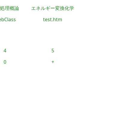
処理概論
エネルギー変換化学
bClass
test.htm
4
5
0
+