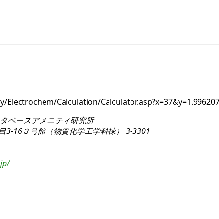
ity/Electrochem/Calculation/Calculator.asp?x=37&y=1.99
タベースアメニティ研究所
3-16
３号館（物質化学工学科棟） 3-3301
jp/