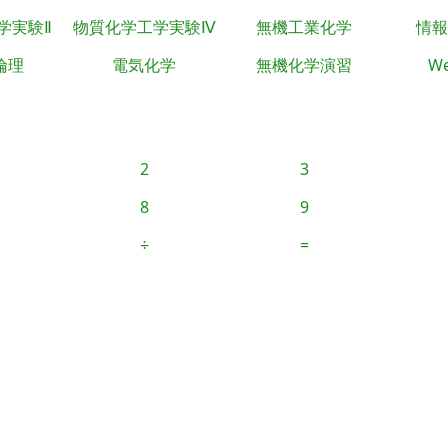
学実験Ⅱ
物質化学工学実験Ⅳ
無機工業化学
情報
倫理
電気化学
無機化学演習
We
2
3
8
9
÷
=